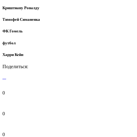
Криштиану Роналду
Тимофей Симаненка
ФК Гомель
футбол
Харри Кейн
Поделиться:
0
0
0