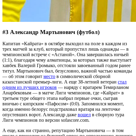
#3 Александр Мартынович (футбол)
Капитан «Кайрата» в октябре выходил на поле в каждом из
трех матчей за клуб, который пропустил лишь однажды — в
чемпионской встрече с «Астаной». Она завершилась ничьей
(1:1), благодаря чему алматинцы, за которых также выступает
хавбек Валерий Громыко, отстояли завоеванный годом ранее
титул. Мартынович был, безусловно, важной частью команды
— об этом говорит
место
в символической сборной
казахстанской премьер-лиги. А еще 38-летний ветеран
стал
одним из лучших игроков
— наряду с вратарем Темирланом
Анарбековым — в матче Лиги чемпионов, где «Кайрат» в
третьем туре общего этапа набрал первые очки, сыграв
вничью с кипрским «Пафосом» (0:0). Запомнился момент,
когда именно белорус подстраховал вратаря на ленточке
опустевших ворот. Александр даже
вошел
в сборную тура
Лиги чемпионов по версии sofascore.com.
А еще, как ни странно, репутацию Мартыновича — в том
числе с прицелом на будущий опрос по определению лучшего