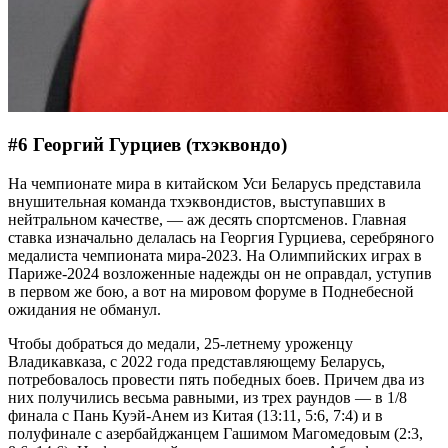
#6 Георгий Гурциев (тхэквондо)
На чемпионате мира в китайском Уси Беларусь представила
внушительная команда тхэквондистов, выступавших в
нейтральном качестве, — аж десять спортсменов. Главная
ставка изначально делалась на Георгия Гурциева, серебряного
медалиста чемпионата мира-2023. На Олимпийских играх в
Париже-2024 возложенные надежды он не оправдал, уступив
в первом же бою, а вот на мировом форуме в Поднебесной
ожидания не обманул.
Чтобы добраться до медали, 25-летнему уроженцу
Владикавказа, с 2022 года представляющему Беларусь,
потребовалось провести пять победных боев. Причем два из
них получились весьма равными, из трех раундов — в 1/8
финала с Пань Куэй-Анем из Китая (13:11, 5:6, 7:4) и в
полуфинале с азербайджанцем Гашимом Магомедовым (2:3,