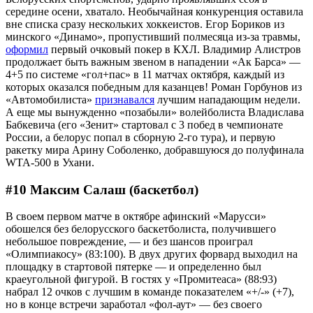
середине осени, хватало. Необычайная конкуренция оставила
вне списка сразу нескольких хоккеистов. Егор Бориков из
минского «Динамо», пропустивший полмесяца из-за травмы,
оформил
первый очковый покер в КХЛ. Владимир Алистров
продолжает быть важным звеном в нападении «Ак Барса» —
4+5 по системе «гол+пас» в 11 матчах октября, каждый из
которых оказался победным для казанцев! Роман Горбунов из
«Автомобилиста»
признавался
лучшим нападающим недели.
А еще мы вынужденно «позабыли» волейболиста Владислава
Бабкевича (его «Зенит» стартовал с 3 побед в чемпионате
России, а белорус попал в сборную 2-го тура), и первую
ракетку мира Арину Соболенко, добравшуюся до полуфинала
WTA-500 в Ухани.
#10 Максим Салаш (баскетбол)
В своем первом матче в октябре афинский «Марусси»
обошелся без белорусского баскетболиста, получившего
небольшое повреждение, — и без шансов проиграл
«Олимпиакосу» (83:100). В двух других форвард выходил на
площадку в стартовой пятерке — и определенно был
краеугольной фигурой. В гостях у «Промитеаса» (88:93)
набрал 12 очков с лучшим в команде показателем «+/-» (+7),
но в конце встречи заработал «фол-аут» — без своего