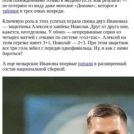
поля побежденными только в Жодино (0:3). Как результат —
не потеряно из виду даже минское «Динамо», которое в
таблице
в трех очках впереди.
Ключевую роль в этих успехах играла связка двух Ивановых
— защитника Алексея и хавбека Николая. Друг от друга они,
кажется, неотделимы. У обоих — непрерванные серии из
четырех матчей с очками по системе «гол+пас». Алексей на
этом отрезке имеет 3+1, Николай — 2+3. При этом защитник
все три гола забил с передач однофамильца. Ну, и как с ними
бороться?
А еще мозырские Ивановы впервые
попали
в расширенный
состав национальной сборной.