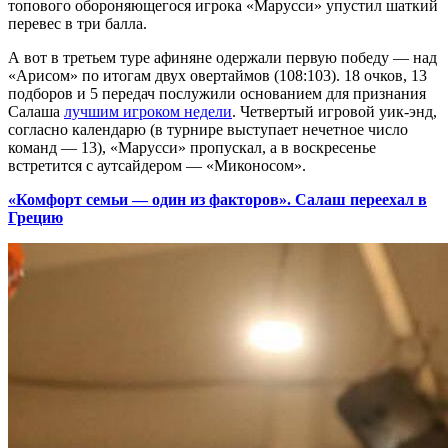
топового обороняющегося игрока «Марусси» упустил шаткий
перевес в три балла.
А вот в третьем туре афиняне одержали первую победу — над
«Арисом» по итогам двух овертаймов (108:103). 18 очков, 13
подборов и 5 передач послужили основанием для признания
Салаша
лучшим игроком недели
. Четвертый игровой уик-энд,
согласно календарю (в турнире выступает нечетное число
команд — 13), «Марусси» пропускал, а в воскресенье
встретится с аутсайдером — «Миконосом».
«Комфорт семьи — один из факторов». Салаш переехал в
Грецию