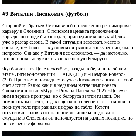
#9 Виталий Лисакович (футбол)
Старший из братьев Лисаковичей определенно реанимировал
карьеру в Словении. С поиском варианта продолжения
карьеры он вроде бы запоздал, присоединившись к «Целе»
уже в разгар сезона. В такой ситуации завоевать место в
составе, тем более — в условиях изрядной конкуренции, было
непросто. Однако у Виталия все сложилось — да настолько,
что он вновь заслужил вызов в сборную Беларуси.
Футболисты из Целе в октябре дважды победили на общем
этапе Лиги конференции — АЕК (3:1) и «Шемрок Роверс»
(2:0). При этом в последнем случае Лисакович записал на свой
счет ассист. Равно как и в недавнем матче чемпионата
Словении против «Муры» Романа Пасевича (1:2). «Целе» с
ним впервые проиграл, но с белоруса взятки гладки. Он
помог открыть счет, отдав еще один голевой пас — пяткой, а
покинул поле при равных цифрах на табло. Кстати,
отсутствие голов в исполнении легионера не должно
смущать: в Словении он используется на разных позициях, но
не в качестве форварда.