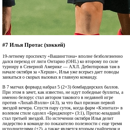
#7 Илья Протас (хоккей)
19-летнему проспекту «Вашингтона» вполне безболезненно
дался переход от лиги Онтарио (OHL) ко второму по силе
турниру в Северной Америке — АХЛ. Дебютировав там в
начале октября за «Херши», Илья уже всерьез дает поводы
заикаться о скорых вызовах в главную команду.
В 7 матчах форвард набрал 5 (2+3) бомбардирских баллов.
При этом в зачет, как известно, не идут победные буллиты, а
именно белорус стал автором такового в недавней игре
против «Лихай-Вэлли» (4:3), за что был признан первой
звездой вечера. Спустя пару суток, когда фарм «Кэпиталз» в
волевом стиле одолел «Бриджпорт» (3:1), Протас-младший
стал третьей звездой. По истечении октября Илья делит
лидерство в команде по показателю полезности с еще тремя
исполнителями (+2), а также является вторым снайпером и