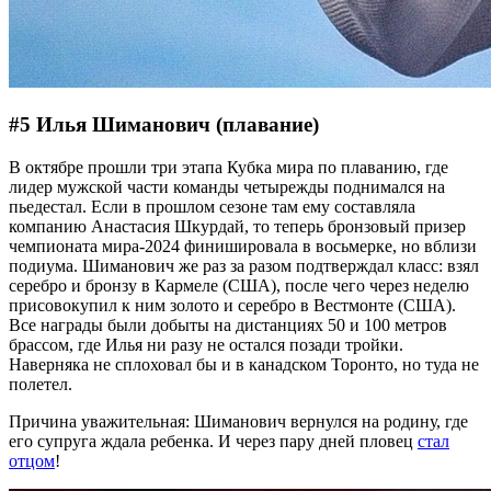
#5 Илья Шиманович (плавание)
В октябре прошли три этапа Кубка мира по плаванию, где
лидер мужской части команды четырежды поднимался на
пьедестал. Если в прошлом сезоне там ему составляла
компанию Анастасия Шкурдай, то теперь бронзовый призер
чемпионата мира-2024 финишировала в восьмерке, но вблизи
подиума. Шиманович же раз за разом подтверждал класс: взял
серебро и бронзу в Кармеле (США), после чего через неделю
присовокупил к ним золото и серебро в Вестмонте (США).
Все награды были добыты на дистанциях 50 и 100 метров
брассом, где Илья ни разу не остался позади тройки.
Наверняка не сплоховал бы и в канадском Торонто, но туда не
полетел.
Причина уважительная: Шиманович вернулся на родину, где
его супруга ждала ребенка. И через пару дней пловец
стал
отцом
!