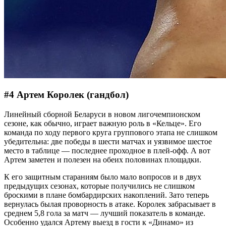
#4 Артем Королек (гандбол)
Линейный сборной Беларуси в новом лигочемпионском
сезоне, как обычно, играет важную роль в «Кельце». Его
команда по ходу первого круга группового этапа не слишком
убедительна: две победы в шести матчах и уязвимое шестое
место в таблице — последнее проходное в плей-офф. А вот
Артем заметен и полезен на обеих половинах площадки.
К его защитным стараниям было мало вопросов и в двух
предыдущих сезонах, которые получились не слишком
броскими в плане бомбардирских накоплений. Зато теперь
вернулась былая проворность в атаке. Королек забрасывает в
среднем 5,8 гола за матч — лучший показатель в команде.
Особенно удался Артему выезд в гости к «Динамо» из