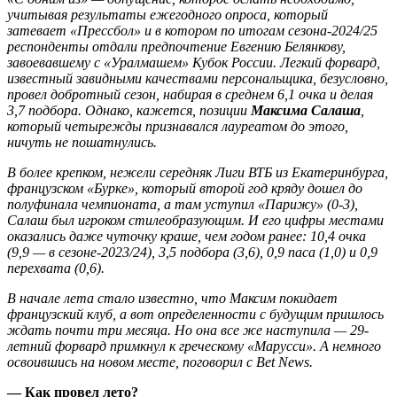
учитывая результаты ежегодного опроса, который
затевает «Прессбол» и в котором по итогам сезона-2024/25
респонденты отдали предпочтение Евгению Белянкову,
завоевавшему с «Уралмашем» Кубок России. Легкий форвард,
известный завидными качествами персональщика, безусловно,
провел добротный сезон, набирая в среднем 6,1 очка и делая
3,7 подбора. Однако, кажется, позиции
Максима Салаша
,
который четырежды признавался лауреатом до этого,
ничуть не пошатнулись.
В более крепком, нежели середняк Лиги ВТБ из Екатеринбурга,
французском «Бурке», который второй год кряду дошел до
полуфинала чемпионата, а там уступил «Парижу» (0-3),
Салаш был игроком стилеобразующим. И его цифры местами
оказались даже чуточку краше, чем годом ранее: 10,4 очка
(9,9 — в сезоне-2023/24), 3,5 подбора (3,6), 0,9 паса (1,0) и 0,9
перехвата (0,6).
В начале лета стало известно, что Максим покидает
французский клуб, а вот определенности с будущим пришлось
ждать почти три месяца. Но она все же наступила — 29-
летний форвард примкнул к греческому «Марусси». А немного
освоившись на новом месте, поговорил с Bet News.
— Как провел лето?