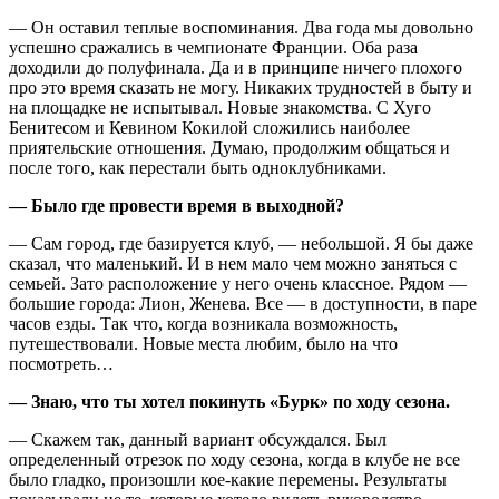
— Он оставил теплые воспоминания. Два года мы довольно
успешно сражались в чемпионате Франции. Оба раза
доходили до полуфинала. Да и в принципе ничего плохого
про это время сказать не могу. Никаких трудностей в быту и
на площадке не испытывал. Новые знакомства. С Хуго
Бенитесом и Кевином Кокилой сложились наиболее
приятельские отношения. Думаю, продолжим общаться и
после того, как перестали быть одноклубниками.
— Было где провести время в выходной?
— Сам город, где базируется клуб, — небольшой. Я бы даже
сказал, что маленький. И в нем мало чем можно заняться с
семьей. Зато расположение у него очень классное. Рядом —
большие города: Лион, Женева. Все — в доступности, в паре
часов езды. Так что, когда возникала возможность,
путешествовали. Новые места любим, было на что
посмотреть…
— Знаю, что ты хотел покинуть «Бурк» по ходу сезона.
— Скажем так, данный вариант обсуждался. Был
определенный отрезок по ходу сезона, когда в клубе не все
было гладко, произошли кое-какие перемены. Результаты