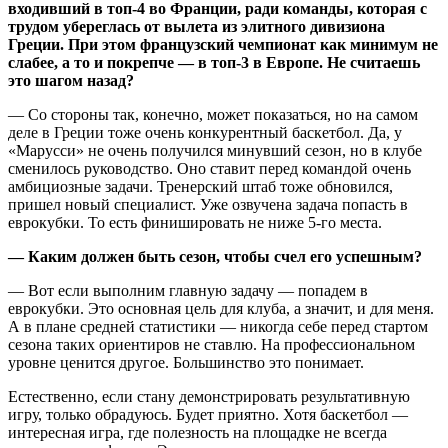
входивший в топ-4 во Франции, ради команды, которая с
трудом убереглась от вылета из элитного дивизиона
Греции. При этом французский чемпионат как минимум не
слабее, а то и покрепче — в топ-3 в Европе. Не считаешь
это шагом назад?
— Со стороны так, конечно, может показаться, но на самом
деле в Греции тоже очень конкурентный баскетбол. Да, у
«Марусси» не очень получился минувший сезон, но в клубе
сменилось руководство. Оно ставит перед командой очень
амбициозные задачи. Тренерский штаб тоже обновился,
пришел новый специалист. Уже озвучена задача попасть в
еврокубки. То есть финишировать не ниже 5-го места.
— Каким должен быть сезон, чтобы счел его успешным?
— Вот если выполним главную задачу — попадем в
еврокубки. Это основная цель для клуба, а значит, и для меня.
А в плане средней статистики — никогда себе перед стартом
сезона таких ориентиров не ставлю. На профессиональном
уровне ценится другое. Большинство это понимает.
Естественно, если стану демонстрировать результативную
игру, только обрадуюсь. Будет приятно. Хотя баскетбол —
интересная игра, где полезность на площадке не всегда