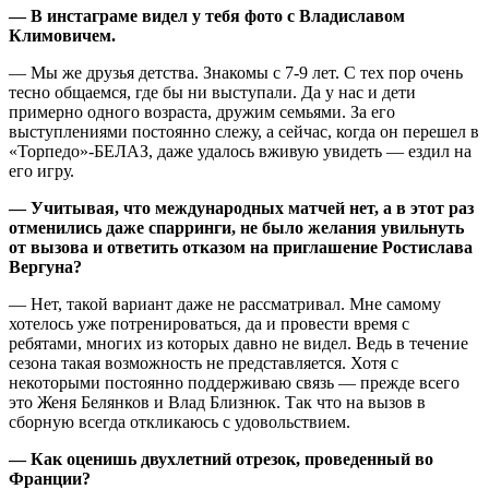
— В инстаграме видел у тебя фото с Владиславом
Климовичем.
— Мы же друзья детства. Знакомы с 7-9 лет. С тех пор очень
тесно общаемся, где бы ни выступали. Да у нас и дети
примерно одного возраста, дружим семьями. За его
выступлениями постоянно слежу, а сейчас, когда он перешел в
«Торпедо»-БЕЛАЗ, даже удалось вживую увидеть — ездил на
его игру.
— Учитывая, что международных матчей нет, а в этот раз
отменились даже спарринги, не было желания увильнуть
от вызова и ответить отказом на приглашение Ростислава
Вергуна?
— Нет, такой вариант даже не рассматривал. Мне самому
хотелось уже потренироваться, да и провести время с
ребятами, многих из которых давно не видел. Ведь в течение
сезона такая возможность не представляется. Хотя с
некоторыми постоянно поддерживаю связь — прежде всего
это Женя Белянков и Влад Близнюк. Так что на вызов в
сборную всегда откликаюсь с удовольствием.
— Как оценишь двухлетний отрезок, проведенный во
Франции?