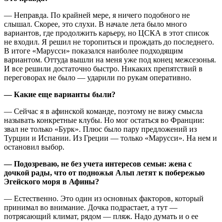
— Неправда. По крайней мере, я ничего подобного не
слышал. Скорее, это слухи. В начале лета было много
вариантов, где продолжить карьеру, но ЦСКА в этот список
не входил. Я решил не торопиться и прождать до последнего.
В итоге «Марусси» показался наиболее подходящим
вариантом. Оттуда вышли на меня уже под конец межсезонья.
И все решили достаточно быстро. Никаких препятствий в
переговорах не было — ударили по рукам оперативно.
— Какие еще варианты были?
— Сейчас я в афинской команде, поэтому не вижу смысла
называть конкретные клубы. Но мог остаться во Франции:
звал не только «Бурк». Плюс было пару предложений из
Турции и Испании. Из Греции — только «Марусси». На нем и
остановил выбор.
— Подозреваю, не без учета интересов семьи: жена с
дочкой рады, что от подножья Альп летят к побережью
Эгейского моря в Афины?
— Естественно. Это один из основных факторов, который
принимал во внимание. Дочка подрастает, а тут —
потрясающий климат, рядом — пляж. Надо думать и о ее