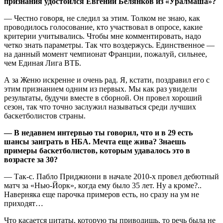
признания удостоился Евгений Белянков из «Уралмаша»?
— Честно говоря, не следил за этим. Толком не знаю, как
проводилось голосование, кто участвовал в опросе, какие
критерии учитывались. Чтобы мне комментировать, надо
четко знать параметры. Так что воздержусь. Единственное —
на данный момент чемпионат Франции, пожалуй, сильнее,
чем Единая Лига ВТБ.
А за Женю искренне и очень рад. Я, кстати, поздравил его с
этим признанием одним из первых. Мы как раз увидели
результаты, будучи вместе в сборной. Он провел хороший
сезон, так что точно заслужил называться среди лучших
баскетболистов страны.
— В недавнем интервью ты говорил, что и в 29 есть
шансы заиграть в НБА. Мечта еще жива? Знаешь
примеры баскетболистов, которым удавалось это в
возрасте за 30?
— Так-с. Пабло Приджиони в начале 2010-х провел дебютный
матч за «Нью-Йорк», когда ему было 35 лет. Ну а кроме?..
Наверняка еще парочка примеров есть, но сразу на ум не
приходят…
Что касается цитаты, которую ты приводишь, то речь была не