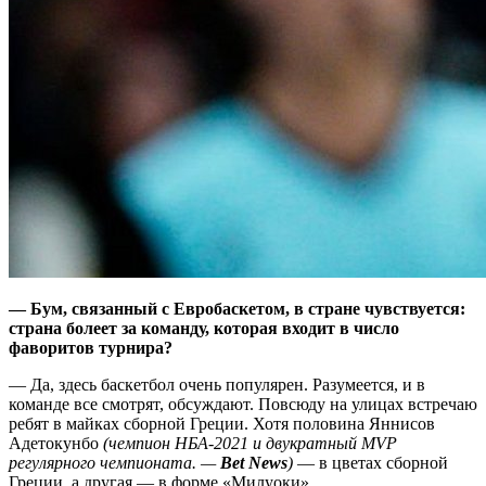
— Бум, связанный с Евробаскетом, в стране чувствуется:
страна болеет за команду, которая входит в число
фаворитов турнира?
— Да, здесь баскетбол очень популярен. Разумеется, и в
команде все смотрят, обсуждают. Повсюду на улицах встречаю
ребят в майках сборной Греции. Хотя половина Яннисов
Адетокунбо
(чемпион НБА-2021 и двукратный MVP
регулярного чемпионата.
—
Bet News
)
— в цветах сборной
Греции, а другая — в форме «Милуоки».