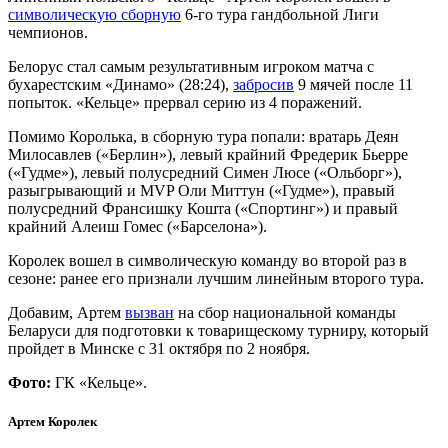
символическую сборную
6-го тура гандбольной Лиги
чемпионов.
Белорус стал самым результативным игроком матча с
бухарестским «Динамо» (28:24),
забросив
9 мячей после 11
попыток. «Кельце» прервал серию из 4 поражений.
Помимо Королька, в сборную тура попали: вратарь Деян
Милосавлев («Берлин»), левый крайний Фредерик Бьерре
(«Гудме»), левый полусредний Симен Люсе («Ольборг»),
разыгрывающий и MVP Оли Миттун («Гудме»), правый
полусредний Франсишку Кошта («Спортинг») и правый
крайний Алеиш Гомес («Барселона»).
Королек вошел в символическую команду во второй раз в
сезоне: ранее его признали лучшим линейным второго тура.
Добавим, Артем
вызван
на сбор национальной команды
Беларуси для подготовки к товарищескому турниру, который
пройдет в Минске с 31 октября по 2 ноября.
Фото:
ГК «Кельце».
Артем Королек