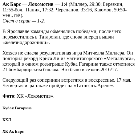
Ак Барс — Локомотив — 1:4
(Миллер, 29:30; Березкин,
11:55-бол., Паник, 17:32, Черепанов, 33:16, Каюмов, 59:50-
мен., п/в).
Счет в серии — 1-2.
В Ярославле команды обменялись победами, после чего
переместились в Татарстан, где снова вперед вышли
«железнодорожники».
Хозяев не спасла результативная игра Митчелла Миллера. Он
повторил рекорд Криса Ли из магнитогорского «Металлурга»,
который в одном розыгрыше Кубка Гагарина также отметился
21 бомбардирским баллом. Это было в сезоне-2016/17.
Следующий раз соперники встретятся в воскресенье, 17 мая.
Четвертая игра также пройдет на «Татнефть-Арене».
Фото
: ХК «Локомотив».
Кубок Гагарина
КХЛ
ХК Ак Барс