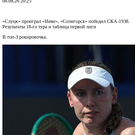
06.08.26
20:25
«Слуцк» проиграл «Ниве», «Солигорск» победил СКА-1938.
Результаты 18-го тура и таблица первой лиги
В топ-3 рокировочка.