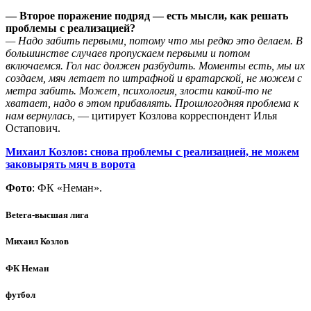
— Второе поражение подряд — есть мысли, как решать
проблемы с реализацией?
— Надо забить первыми, потому что мы редко это делаем. В
большинстве случаев пропускаем первыми и потом
включаемся. Гол нас должен разбудить. Моменты есть, мы их
создаем, мяч летает по штрафной и вратарской, не можем с
метра забить. Может, психология, злости какой-то не
хватает, надо в этом прибавлять. Прошлогодняя проблема к
нам вернулась,
— цитирует Козлова корреспондент Илья
Остапович.
Михаил Козлов: снова проблемы с реализацией, не можем
заковырять мяч в ворота
Фото
: ФК «Неман».
Betera-высшая лига
Михаил Козлов
ФК Неман
футбол