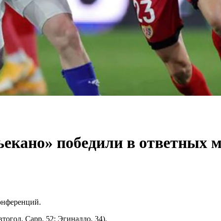
ьекано» победили в ответных м
онференций.
тогол, Сарр, 52; Эгиналдо, 34).