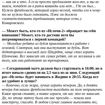
— как он и что. А если просто предлагают кого-то, и мы не
знаем, попадет он в ритм команды или нет... Где он был...
Нужен футболист, который играл весной, чтобы его к чему-
то не нужно было готовить. Плюс он должен
соответствовать требованиям, которые есть у
Комаровского.
— Может быть, кто-то из «Ислочи-2» обращает на себя
внимание? Может, кто-то достоин хотя бы
потренироваться с первой командой?
— Молодые ребята из дубля привлекаются к работе с
основой. Смотрим, как они выступают за дубль. Вот
дебютировал в высшей лиге Шкурдюк, чаще стал играть
Шевченко. Все зависит от самих ребят, от их желания и от
того, как они работают на тренировках.
— Сегодняшний матч должен был стартовать в 16:00, но в
итоге начало сдвинули на 2,5 часа из-за зноя. Следующий
раз «Ислочь» будет начинать в Жодино в 20:55. Когда все
же удобнее и лучше?
— Конечно, если жара, лучше играть вечером. Да, в девять
вечера для наших футболистов выходить на поле непривычно.
Какое время ставят, в такое играем, от нас это не зависит.
Да, по этому матчу была от нас просьба — пошли нам
навстречу, спасибо. В любом случае главное выполнять то,