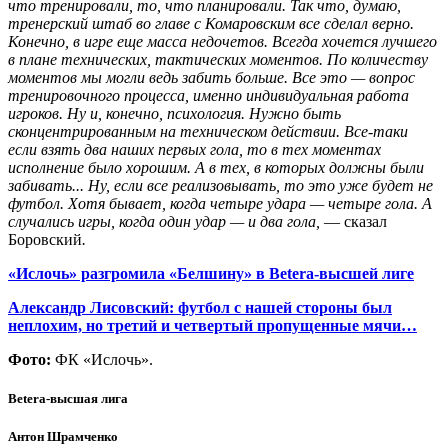
что тренировали, то, что планировали. Так что, думаю,
тренерский штаб во главе с Комаровским все сделал верно.
Конечно, в игре еще масса недочетов. Всегда хочется лучшего
в плане технических, тактических моментов. По количеству
моментов мы могли ведь забить больше. Все это — вопрос
тренировочного процесса, именно индивидуальная работа
игроков. Ну и, конечно, психология. Нужно быть
сконцентрированным на техническом действии. Все-таки
если взять два наших первых гола, то в тех моментах
исполнение было хорошим. А в тех, в которых должны были
забивать... Ну, если все реализовывать, то это уже будет не
футбол. Хотя бывает, когда четыре удара — четыре гола. А
случались игры, когда один удар — и два гола,
— сказал
Боровский
.
«Ислочь» разгромила «Белшину» в Betera-высшей лиге
Александр Лисовский: футбол с нашей стороны был
неплохим, но третий и четвертый пропущенные мячи…
Фото:
ФК «Ислочь».
Betera-высшая лига
Антон Шрамченко