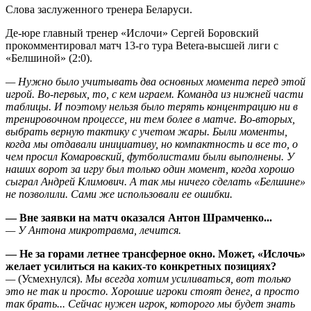
Слова заслуженного тренера Беларуси.
Де-юре главный тренер «Ислочи» Сергей Боровский
прокомментировал матч 13-го тура Betera-высшей лиги с
«Белшиной» (2:0).
— Нужно было учитывать два основных момента перед этой
игрой. Во-первых, то, с кем играем. Команда из нижней части
таблицы. И поэтому нельзя было терять концентрацию ни в
тренировочном процессе, ни тем более в матче. Во-вторых,
выбрать верную тактику с учетом жары. Были моменты,
когда мы отдавали инициативу, но компактность и все то, о
чем просил Комаровский, футболистами были выполнены. У
наших ворот за игру был только один момент, когда хорошо
сыграл Андрей Климович. А так мы ничего сделать «Белшине»
не позволили. Сами же использовали ее ошибки.
— Вне заявки на матч оказался Антон Шрамченко...
— У Антона микротравма, лечится.
— Не за горами летнее трансферное окно. Может, «Ислочь»
желает усилиться на каких-то конкретных позициях?
—
(Усмехнулся).
Мы всегда хотим усиливаться, вот только
это не так и просто. Хорошие игроки стоят денег, а просто
так брать... Сейчас нужен игрок, которого мы будет знать