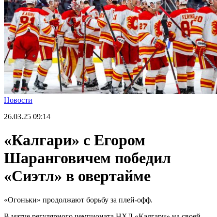
Новости
26.03.25
09:14
«Калгари» с Егором
Шаранговичем победил
«Сиэтл» в овертайме
«Огоньки» продолжают борьбу за плей-офф.
В матче регулярного чемпионата НХЛ «Калгари» на своей