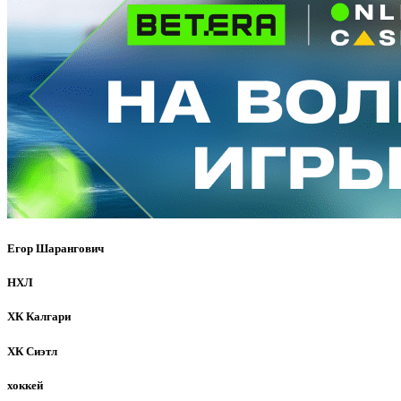
Егор Шарангович
НХЛ
ХК Калгари
ХК Сиэтл
хоккей