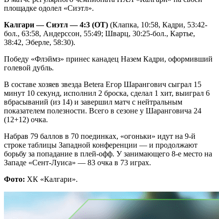
площадке одолел «Сиэтл».
Калгари — Сиэтл — 4:3 (ОТ)
(Клапка, 10:58, Кадри, 53:42-
бол., 63:58, Андерссон, 55:49; Шварц, 30:25-бол., Картье,
38:42, Эберле, 58:30).
Победу «Флэймз» принес канадец Назем Кадри, оформивший
голевой дубль.
В составе хозяев звезда Betera Егор Шарангович сыграл 15
минут 10 секунд, исполнил 2 броска, сделал 1 хит, выиграл 6
вбрасываний (из 14) и завершил матч с нейтральным
показателем полезности. Всего в сезоне у Шаранговича 24
(12+12) очка.
Набрав 79 баллов в 70 поединках, «огоньки» идут на 9-й
строке таблицы Западной конференции — и продолжают
борьбу за попадание в плей-офф. У занимающего 8-е место на
Западе «Сент-Луиса» — 83 очка в 73 играх.
Фото:
ХК «Калгари».