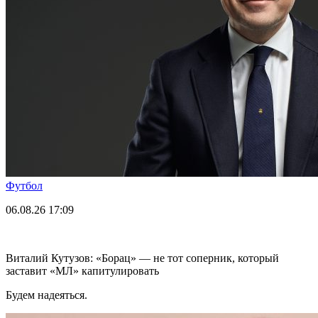
Футбол
06.08.26
17:09
Виталий Кутузов: «Борац» — не тот соперник, который
заставит «МЛ» капитулировать
Будем надеяться.