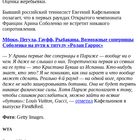
Оценка жеребьевки.
Бывший российский теннисист Евгений Кафельников
полагает, что в первых раундах Открытого чемпионата
Франции Арина Соболенко не встретит никакого
сопротивления.
Мбоко, Пегула, Гауфф, Рыбакина. Возможные соперницы
Соболенко на пути к титулу «Ролан Гаррос»
— У Арины первые две соперницы в Париже — вообще ни о
чем. Я даже не слышал о них. Теоретически первая из сеяных
на ее пути — это Кристина Букша из Испании. Кто-нибудь
знает, кто это? Я не понимаю, как она играет и что вообще
может сделать. Реально 4-й раунд — на одной ноге, просто
даже не надо зашнуровывать ботинки. Она не будет терять
никакие физические силы. Хотя Париж располагает к тому,
чтобы слишком расслабиться, можно зайти во всякие
«бутики»: Louis Vuitton, Gucci,
—
отметил
Кафельников в
выпуске First&Red.
Фото
: Getty Images.
WTA