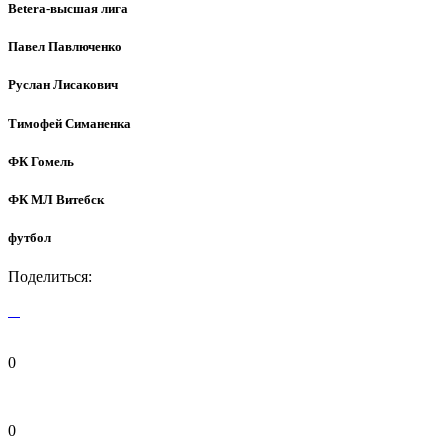
Betera-высшая лига
Павел Павлюченко
Руслан Лисакович
Тимофей Симаненка
ФК Гомель
ФК МЛ Витебск
футбол
Поделиться:
0
0