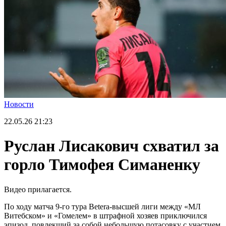
Новости
22.05.26
21:23
Руслан Лисакович схватил за
горло Тимофея Симаненку
Видео прилагается.
По ходу матча 9-го тура Betera-высшей лиги между «МЛ
Витебском» и «Гомелем» в штрафной хозяев приключился
эпизод, повлекший за собой небольшую потасовку с участием