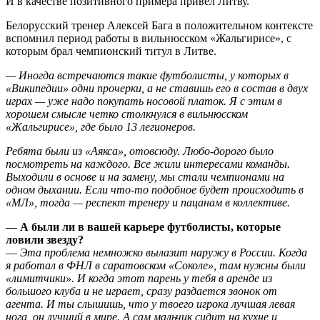
И в качестве позитивного примера привел Литву.
Белорусский тренер Алексей Бага в положительном контексте
вспомнил период работы в вильнюсском «Жальгирисе», с
которым брал чемпионский титул в Литве.
— Иногда встречаются такие футболисты, у которых в
«Википедии» одни прочерки, а не ставишь его в состав в двух
играх — уже надо покупать носовой платок. Я с этим в
хорошем смысле четко столкнулся в вильнюсском
«Жальгирисе», где было 13 легионеров.
Ребята были из «Аякса», отовсюду. Любо-дорого было
посмотреть на каждого. Все жили интересами команды.
Выходили в основе и на замену, мы стали чемпионами на
одном дыхании. Если что-то подобное будет происходить в
«МЛ», тогда — респект тренеру и пацанам в коллективе.
— А были ли в вашей карьере футболисты, которые
ловили звезду?
—
Эта проблема немножко вылазит наружу в России. Когда
я работал в ФНЛ в саратовском «Соколе», там нужны были
«лимитчики». И когда этот парень у тебя в аренде из
большого клуба и не играет, сразу раздается звонок от
агента. И ты слышишь, что у твоего игрока лучшая левая
нога, он лучший в мире. А сам мальчик сидит на кухне и