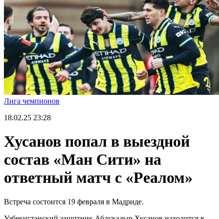
Лига чемпионов
18.02.25
23:28
Хусанов попал в выездной
состав «Ман Сити» на
ответный матч с «Реалом»
Встреча состоится 19 февраля в Мадриде.
Узбекистанский защитник Абдукадыр Хусанов находится в