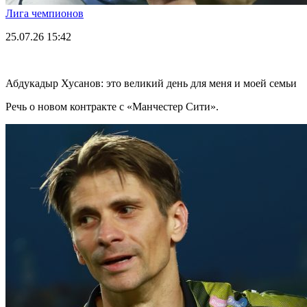
Лига чемпионов
25.07.26
15:42
Абдукадыр Хусанов: это великий день для меня и моей семьи
Речь о новом контракте с «Манчестер Сити».