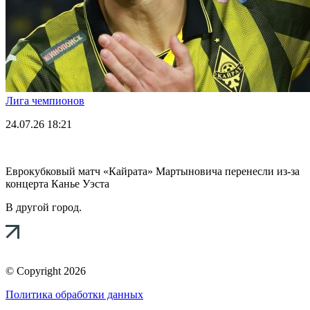
Лига чемпионов
24.07.26
18:21
Еврокубковый матч «Кайрата» Мартыновича перенесли из-за
концерта Канье Уэста
В другой город.
© Copyright 2026
Политика обработки данных