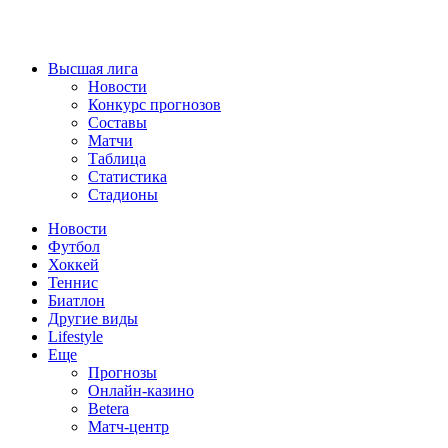
Высшая лига
Новости
Конкурс прогнозов
Составы
Матчи
Таблица
Статистика
Стадионы
Новости
Футбол
Хоккей
Теннис
Биатлон
Другие виды
Lifestyle
Еще
Прогнозы
Онлайн-казино
Betera
Матч-центр