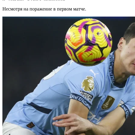
Несмотря на поражение в первом матче.