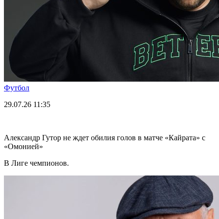
Футбол
29.07.26
11:35
Александр Гутор не ждет обилия голов в матче «Кайрата» с
«Омонией»
В Лиге чемпионов.