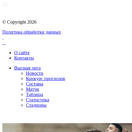
© Copyright 2026
Политика обработки данных
О сайте
Контакты
Высшая лига
Новости
Конкурс прогнозов
Составы
Матчи
Таблица
Статистика
Стадионы