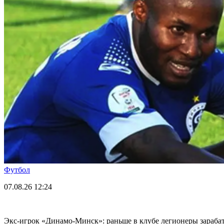
Футбол
07.08.26
12:24
Экс-игрок «Динамо-Минск»: раньше в клубе легионеры зарабаты