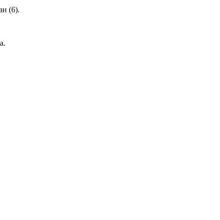
н (6).
а.