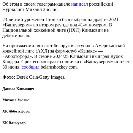
Об этом в своем телеграм-канале
написал
российский
журналист Михаил Зислис.
23-летний уроженец Пинска был выбран на драфте-2021
«Ванкувером» во втором раунде под 41-м номером. В
Национальной хоккейной лиге (НХЛ) Климович не
дебютировал.
На протяжении пяти лет белорус выступал в Американской
хоккейной лиге (АХЛ) за фарм-клуб «Кэнакс» —
«Абботсфорд». В сезоне-2024/25 Климович выиграл Кубок
Колдера. Срок его контракта новичка с «Ванкувером» истечет
30 июня,
сообщил
belarushockey.com.
Фото:
Derek Cain/Getty Images.
Данила Климович
Михаил Зислис
ХК Абботсфорд
ХК Ванкувер