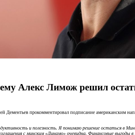
чему Алекс Лимож решил остат
сей Дементьев прокомментировал подписание американским на
уктивность и полезность. Я понимаю решение остаться в Минс
я соглашения с минским «Динамо» очевидна. Финансовые выгоды в