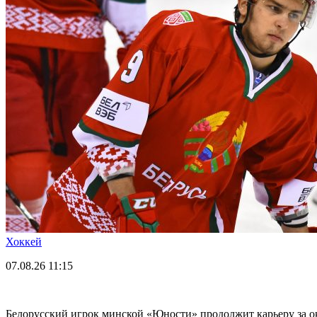
Хоккей
07.08.26
11:15
Белорусский игрок минской «Юности» продолжит карьеру за о