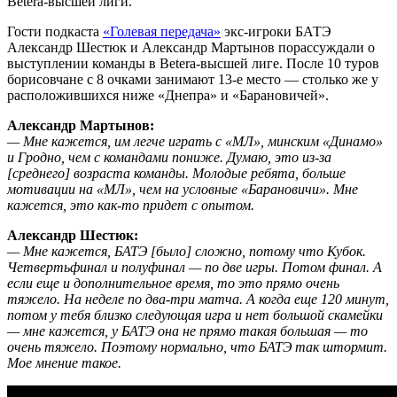
Betera-высшей лиги.
Гости подкаста
«Голевая передача»
экс-игроки БАТЭ
Александр Шестюк и Александр Мартынов порассуждали о
выступлении команды в Betera-высшей лиге. После 10 туров
борисовчане с 8 очками занимают 13-е место — столько же у
расположившихся ниже «Днепра» и «Барановичей».
Александр Мартынов:
— Мне кажется, им легче играть с «МЛ», минским «Динамо»
и Гродно, чем с командами пониже. Думаю, это из-за
[среднего] возраста команды. Молодые ребята, больше
мотивации на «МЛ», чем на условные «Барановичи». Мне
кажется, это как-то придет с опытом.
Александр Шестюк:
— Мне кажется, БАТЭ [было] сложно, потому что Кубок.
Четвертьфинал и полуфинал — по две игры. Потом финал. А
если еще и дополнительное время, то это прямо очень
тяжело. На неделе по два-три матча. А когда еще 120 минут,
потом у тебя близко следующая игра и нет большой скамейки
— мне кажется, у БАТЭ она не прямо такая большая — то
очень тяжело. Поэтому нормально, что БАТЭ так штормит.
Мое мнение такое.