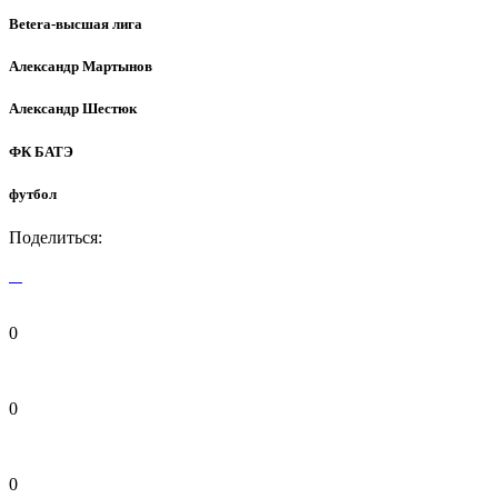
Betera-высшая лига
Александр Мартынов
Александр Шестюк
ФК БАТЭ
футбол
Поделиться:
0
0
0