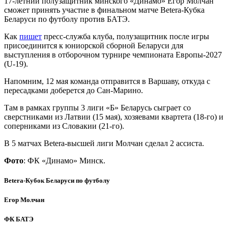
17-летний полузащитник минского «Динамо» Егор Молчан
сможет принять участие в финальном матче Betera-Кубка
Беларуси по футболу против БАТЭ.
Как
пишет
пресс-служба клуба, полузащитник после игры
присоединится к юниорской сборной Беларуси для
выступления в отборочном турнире чемпионата Европы-2027
(U-19).
Напомним, 12 мая команда отправится в Варшаву, откуда с
пересадками доберется до Сан-Марино.
Там в рамках группы 3 лиги «Б» Беларусь сыграет со
сверстниками из Латвии (15 мая), хозяевами квартета (18-го) и
соперниками из Словакии (21-го).
В 5 матчах Betera-высшей лиги Молчан сделал 2 ассиста.
Фото
: ФК «Динамо» Минск.
Betera-Кубок Беларуси по футболу
Егор Молчан
ФК БАТЭ