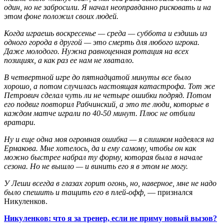
один, но не забросили. Я начал неоправданно рисковать и на
этом фоне положил своих людей.
Когда играешь воскресенье — среда — суббота и ездишь из
одного города в другой — это смерть для любого игрока.
Даже молодого. Нужна равноценная ротация на всех
позициях, а как раз ее нам не хватало.
В четвертной игре до пятнадцатой минуты все было
хорошо, а потом случилась настоящая катастрофа. Тот же
Петрович сделал чуть ли не четыре ошибки подряд. Потом
его подвиг повторил Рабчинский, а это те люди, которые в
каждом матче играли по 40-50 минут. Плюс не отбили
вратари.
Ну и еще одна моя огромная ошибка — я слишком надеялся на
Ермакова. Мне хотелось, да и ему самому, чтобы он как
можно быстрее набрал ту форму, которая была в начале
сезона. Но не вышло — и винить его я в этом не могу.
У Леши всегда в глазах горит огонь, но, наверное, мне не надо
было спешить и тащить его в плей-офф,
— признался
Никуленков.
Никуленков: что я за тренер, если не приму новый вызов?