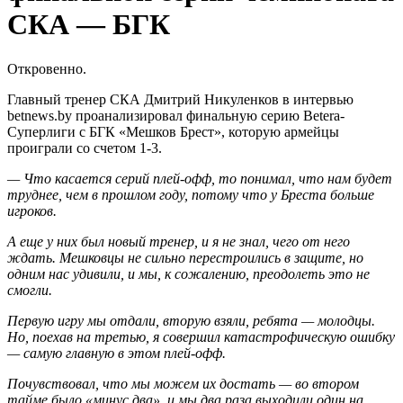
СКА — БГК
Откровенно.
Главный тренер СКА Дмитрий Никуленков в интервью
betnews.by проанализировал финальную серию Betera-
Суперлиги с БГК «Мешков Брест», которую армейцы
проиграли со счетом 1-3.
— Что касается серий плей-офф, то понимал, что нам будет
труднее, чем в прошлом году, потому что у Бреста больше
игроков.
А еще у них был новый тренер, и я не знал, чего от него
ждать. Мешковцы не сильно перестроились в защите, но
одним нас удивили, и мы, к сожалению, преодолеть это не
смогли.
Первую игру мы отдали, вторую взяли, ребята — молодцы.
Но, поехав на третью, я совершил катастрофическую ошибку
— самую главную в этом плей-офф.
Почувствовал, что мы можем их достать — во втором
тайме было «минус два», и мы два раза выходили один на