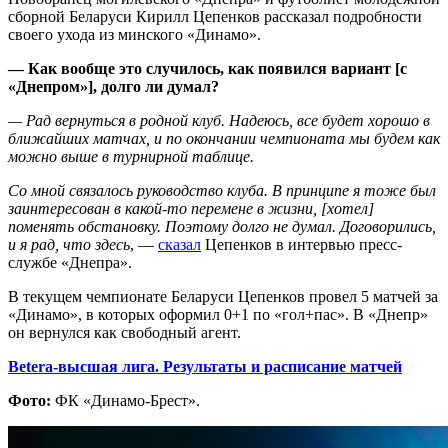
сборной Беларуси Кирилл Цепенков рассказал подробности
своего ухода из минского «Динамо».
— Как вообще это случилось, как появился вариант [с
«Днепром»], долго ли думал?
— Рад вернуться в родной клуб. Надеюсь, все будет хорошо в
ближайших матчах, и по окончании чемпионата мы будем как
можно выше в турнирной таблице.
Со мной связалось руководство клуба. В принципе я тоже был
заинтересован в какой-то перемене в жизни, [хотел]
поменять обстановку. Поэтому долго не думал. Договорились,
и я рад, что здесь
, —
сказал
Цепенков в интервью пресс-
службе «Днепра».
В текущем чемпионате Беларуси Цепенков провел 5 матчей за
«Динамо», в которых оформил 0+1 по «гол+пас». В «Днепр»
он вернулся как свободный агент.
Betera-высшая лига. Результаты и расписание матчей
Фото:
ФК «Динамо-Брест».