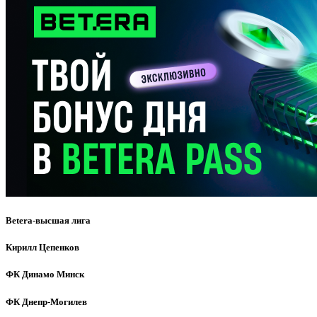
Betera-высшая лига
Кирилл Цепенков
ФК Динамо Минск
ФК Днепр-Могилев