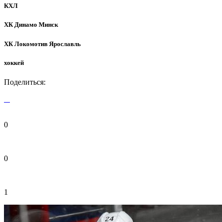
КХЛ
ХК Динамо Минск
ХК Локомотив Ярославль
хоккей
Поделиться:
0
0
1