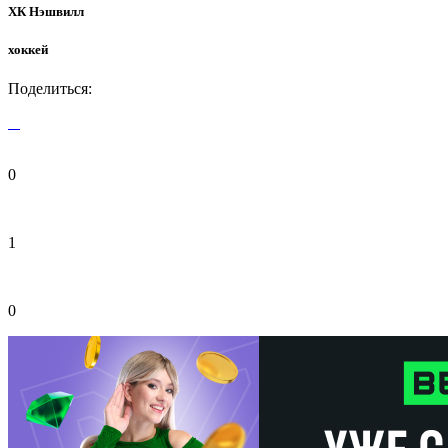
ХК Нэшвилл
хоккей
Поделиться:
0
1
0