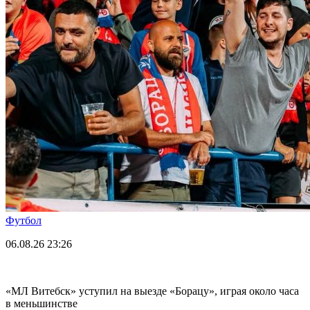
Футбол
06.08.26
23:26
«МЛ Витебск» уступил на выезде «Борацу», играя около часа
в меньшинстве