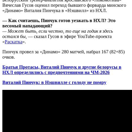
Вячеслав Гусов оценил переход бывшего форварда минского
«Динамо» Виталия Пинчука в «Нэшвилл» из НХЛ.
— Как считаешь, Пинчук готов уезжать в НХЛ? Это
весомый нападающий?
— Может быть, если честно, то еще на годик я здесь
остался бы,
— сказал Гусов в эфире YouTube-проекта
«
Раскатка
».
Пинчук провел за «Динамо» 280 матчей, набрал 167 (82+85)
очков.
Братья Протасы, Виталий Пинчук и другие белорусы в
НХЛ определились с предпочтениями на ЧМ-2026
Виталий Пинчук: в Нэшвилле с голоду не помру