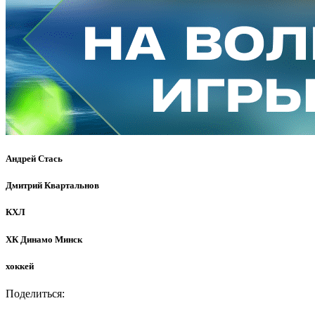
Андрей Стась
Дмитрий Квартальнов
КХЛ
ХК Динамо Минск
хоккей
Поделиться: