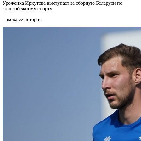
Уроженка Иркутска выступает за сборную Беларуси по
конькобежному спорту
Такова ее история.