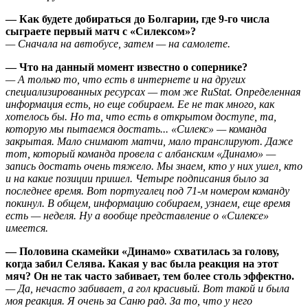
— Как будете добираться до Болгарии, где 9-го числа
сыграете первый матч с «Силексом»?
— Сначала на автобусе, затем — на самолете.
— Что на данный момент известно о сопернике?
­— А только то, что есть в интернете и на других
специализированных ресурсах — том же
RuStat
.
Определенная
информация есть, но еще собираем. Ее не так много, как
хотелось бы. Но та, что есть в открытом доступе, та,
которую мы пытаемся достать... «Силекс» — команда
закрытая. Мало снимают матчи, мало транслируют. Даже
тот, который команда провела с албанским «Динамо» —
запись достать очень тяжело. Мы знаем, кто у них ушел, кто
и на какие позиции пришел. Четыре подписания было за
последнее время. Вот португалец под 71-м номером команду
покинул. В общем, информацию собираем, узнаем, еще время
есть — неделя. Ну а вообще представление о «Силексе»
имеется.
— Половина скамейки «Динамо» схватилась за голову,
когда забил Селява. Какая у вас была реакция на этот
мяч? Он не так часто забивает, тем более столь эффектно.
— Да, нечасто забивает, а гол красивый. Вот такой и была
моя реакция. Я очень за Саню рад. За то, что у него