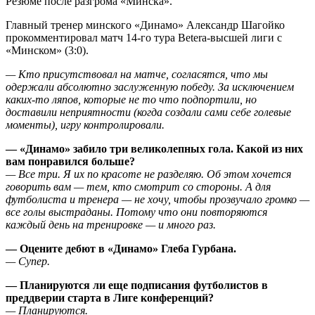
Резюме после разгрома «Минска».
Главный тренер минского «Динамо» Александр Шагойко
прокомментировал матч 14-го тура Betera-высшей лиги с
«Минском» (3:0).
— Кто присутствовал на матче, согласятся, что мы
одержали абсолютно заслуженную победу. За исключением
каких-то ляпов, которые не то что подпортили, но
доставили неприятности (когда создали сами себе голевые
моменты), игру контролировали.
— «Динамо» забило три великолепных гола. Какой из них
вам понравился больше?
— Все три. Я их по красоте не разделяю. Об этом хочется
говорить вам — тем, кто смотрит со стороны. А для
футболиста и тренера — не хочу, чтобы прозвучало громко —
все голы выстраданы. Потому что они повторяются
каждый день на тренировке — и много раз.
— Оцените дебют в «Динамо» Глеба Гурбана.
— Супер.
— Планируются ли еще подписания футболистов в
преддверии старта в Лиге конференций?
— Планируются.