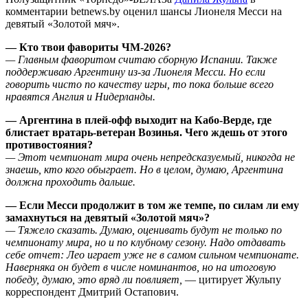
комментарии betnews.by оценил шансы Лионеля Месси на
девятый «Золотой мяч».
— Кто твои фавориты ЧМ-2026?
— Главным фаворитом считаю сборную Испании. Также
поддерживаю Аргентину из-за Лионеля Месси. Но если
говорить чисто по качеству игры, то пока больше всего
нравятся Англия и Нидерланды.
— Аргентина в плей-офф выходит на Кабо-Верде, где
блистает вратарь-ветеран Возинья. Чего ждешь от этого
противостояния?
— Этот чемпионат мира очень непредсказуемый, никогда не
знаешь, кто кого обыграет. Но в целом, думаю, Аргентина
должна проходить дальше.
— Если Месси продолжит в том же темпе, по силам ли ему
замахнуться на девятый «Золотой мяч»?
— Тяжело сказать. Думаю, оценивать будут не только по
чемпионату мира, но и по клубному сезону. Надо отдавать
себе отчет: Лео играет уже не в самом сильном чемпионате.
Наверняка он будет в числе номинантов, но на итоговую
победу, думаю, это вряд ли повлияет,
— цитирует Жульпу
корреспондент Дмитрий Остапович.