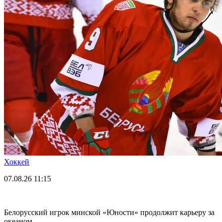
Хоккей
07.08.26
11:15
Белорусский игрок минской «Юности» продолжит карьеру за
океаном