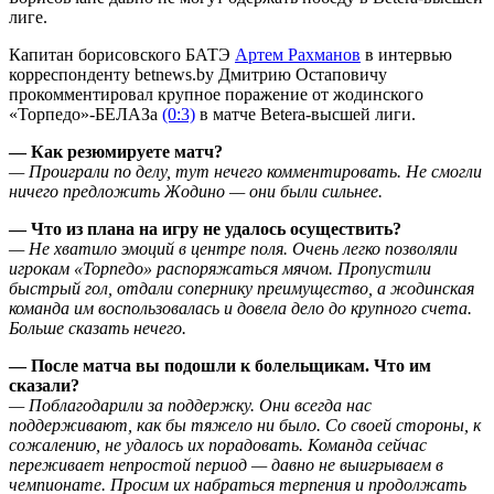
лиге.
Капитан борисовского БАТЭ
Артем Рахманов
в интервью
корреспонденту betnews.by Дмитрию Остаповичу
прокомментировал крупное поражение от жодинского
«Торпедо»-БЕЛАЗа
(0:3)
в матче Betera-высшей лиги.
— Как резюмируете матч?
— Проиграли по делу, тут нечего комментировать. Не смогли
ничего предложить Жодино — они были сильнее.
— Что из плана на игру не удалось осуществить?
— Не хватило эмоций в центре поля. Очень легко позволяли
игрокам «Торпедо» распоряжаться мячом. Пропустили
быстрый гол, отдали сопернику преимущество, а жодинская
команда им воспользовалась и довела дело до крупного счета.
Больше сказать нечего.
— После матча вы подошли к болельщикам. Что им
сказали?
— Поблагодарили за поддержку. Они всегда нас
поддерживают, как бы тяжело ни было. Со своей стороны, к
сожалению, не удалось их порадовать. Команда сейчас
переживает непростой период — давно не выигрываем в
чемпионате. Просим их набраться терпения и продолжать