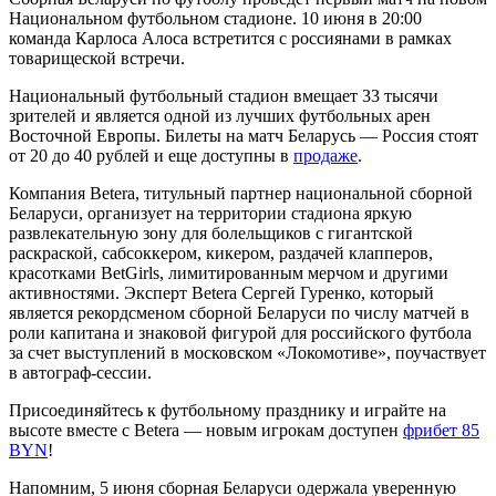
Национальном футбольном стадионе. 10 июня в 20:00
команда Карлоса Алоса встретится с россиянами в рамках
товарищеской встречи.
Национальный футбольный стадион вмещает 33 тысячи
зрителей и является одной из лучших футбольных арен
Восточной Европы. Билеты на матч Беларусь — Россия стоят
от 20 до 40 рублей и еще доступны в
продаже
.
Компания
Betera, титульный партнер национальной сборной
Беларуси, организует на территории стадиона яркую
развлекательную зону для болельщиков с гигантской
раскраской, сабсоккером, кикером, раздачей клапперов,
красотками BetGirls, лимитированным мерчом и другими
активностями. Эксперт Betera Сергей Гуренко, который
является рекордсменом сборной Беларуси по числу матчей в
роли капитана и знаковой фигурой для российского футбола
за счет выступлений в московском «Локомотиве», поучаствует
в автограф-сессии.
Присоединяйтесь к футбольному празднику и играйте на
высоте вместе с
Betera
— новым игрокам доступен
фрибет 85
BYN
!
Напомним, 5 июня сборная Беларуси одержала уверенную