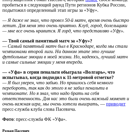
пробиться в следующий раунд Пути регионов Кубка России,
подытожил определенный этап игры за «Уфу».
— Я даже не знал, что провел 50-й матч, время очень быстро
летит. Для меня это очень приятно. Клуб, город, болельщики
— мне все очень нравится. Я горд, что представляю «Уфу».
— Твой самый памятный матч за «Уфу»?
— Самый памятный матч был в Краснодаре, когда мы стали
чемпионами второй лиги. На данном этапе это лучшие
футбольные эмоции в моей жизни. Но, надеюсь, лучший матч
и самые сильные эмоции у меня впереди.
— «Уфа» в серии пенальти обыграла «Волгарь», что
испытывал, когда подходил к 11-метровой отметке?
— Я был уверен, что забью. Но пришлось себя немного
перебороть, так как до этого я не забил пенальти в
чемпионате. Но я знал, что надо брать на себя
ответственность. Для нас это были очень важный момент и
очень важная игра, мы очень хотели выиграть
, —
приводит
пресс-служба клуба слова Пасевича.
Фото
: пресс-служба ФК «Уфа».
Роман Пасевич