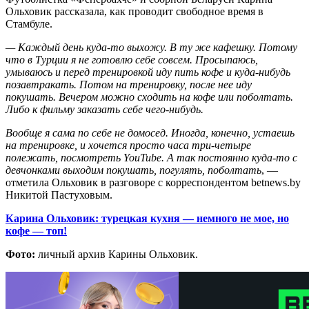
Ольховик рассказала, как проводит свободное время в
Стамбуле.
— Каждый день куда-то выхожу. В ту же кафешку. Потому
что в Турции я не готовлю себе совсем. Просыпаюсь,
умываюсь и перед тренировкой иду пить кофе и куда-нибудь
позавтракать. Потом на тренировку, после нее иду
покушать. Вечером можно сходить на кофе или поболтать.
Либо к фильму заказать себе чего-нибудь.
Вообще я сама по себе не домосед. Иногда, конечно, устаешь
на тренировке, и хочется просто часа три-четыре
полежать, посмотреть
YouTube
. А так постоянно куда-то с
девчонками выходим покушать, погулять, поболтать
, —
отметила Ольховик в разговоре с корреспондентом betnews.by
Никитой Пастуховым.
Карина Ольховик: турецкая кухня — немного не мое, но
кофе — топ!
Фото:
личный архив Карины Ольховик.