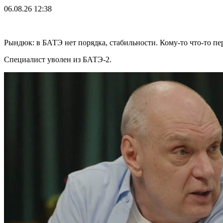
06.08.26
12:38
Рындюк: в БАТЭ нет порядка, стабильности. Кому-то что-то п
Специалист уволен из БАТЭ-2.