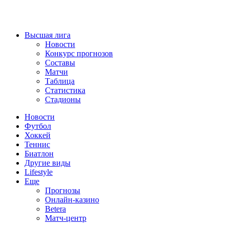
Высшая лига
Новости
Конкурс прогнозов
Составы
Матчи
Таблица
Статистика
Стадионы
Новости
Футбол
Хоккей
Теннис
Биатлон
Другие виды
Lifestyle
Еще
Прогнозы
Онлайн-казино
Betera
Матч-центр