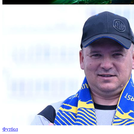
Футбол