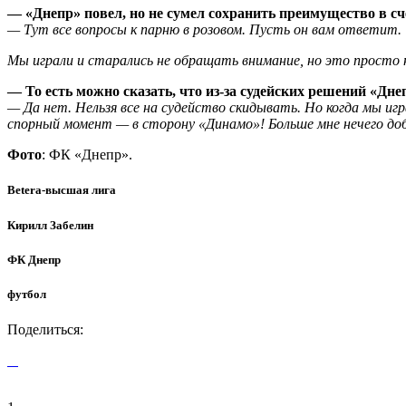
— «Днепр» повел, но не сумел сохранить преимущество в сч
— Тут все вопросы к парню в розовом. Пусть он вам ответит.
Мы играли и старались не обращать внимание, но это просто
— То есть можно сказать, что из-за судейских решений «Дне
— Да нет. Нельзя все на судейство скидывать. Но когда мы 
спорный момент — в сторону «Динамо»! Больше мне нечего до
Фото
: ФК «Днепр».
Betera-высшая лига
Кирилл Забелин
ФК Днепр
футбол
Поделиться: