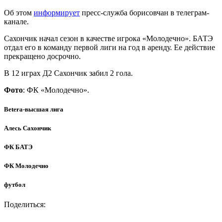
Об этом
информирует
пресс-служба борисовчан в телеграм-
канале.
Сахончик начал сезон в качестве игрока «Молодечно». БАТЭ
отдал его в команду первой лиги на год в аренду. Ее действие
прекращено досрочно.
В 12 играх Д2 Сахончик забил 2 гола.
Фото
: ФК «Молодечно».
Betera-высшая лига
Алесь Сахончик
ФК БАТЭ
ФК Молодечно
футбол
Поделиться: