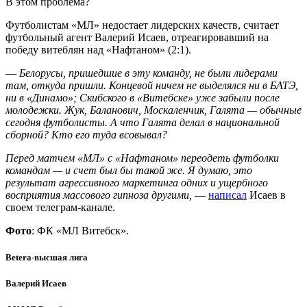
В этом проблема?
Футболистам «МЛ» недостает лидерских качеств, считает
футбольный агент Валерий Исаев, отреагировавший на
победу витеблян над «Нафтаном» (2:1).
—
Белорусы, пришедшие в эту команду, не были лидерами
там, откуда пришли. Концевой ничем не выделялся ни в БАТЭ,
ни в «Динамо»; Скибского в «Витебске» уже забыли после
молодежки. Жук, Баланович, Москаленчик, Галята — обычные
сегодня футболисты. А что Галята делал в национальной
сборной? Кто его туда всовывал?
Перед матчем «МЛ» с «Нафтаном» переодеть футболки
командам — и счет был бы такой же. Я думаю, это
результат агрессивного маркетинга одних и ущербного
восприятия массового гипноза другими,
—
написал
Исаев в
своем телеграм-канале.
Фото
: ФК «МЛ Витебск».
Betera-высшая лига
Валерий Исаев