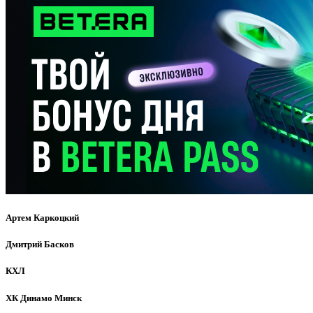
Артем Каркоцкий
Дмитрий Басков
КХЛ
ХК Динамо Минск