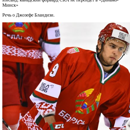
Минск»
Речь о Джозефе Бландизи.