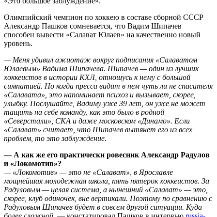
«Это большое заблуждение».
Олимпийский чемпион по хоккею в составе сборной СССР
Александр Пашков сомневается, что Вадим Шипачев
способен вывести «Салават Юлаев» на качественно новый
уровень.
— Меня удивил ажиотаж вокруг подписания «Салаватом
Юлаевым» Вадима Шипачева. Шипачев — один из лучших
хоккеистов в истории КХЛ, отношусь к нему с большой
симпатией. Но когда пресса видит в нем чуть ли не спасителя
«Салавата», это напоминает психоз и вызывает, скорее,
улыбку. Послушайте, Вадиму уже 39 лет, он уже не может
тащить на себе команду, как это было в родной
«Северстали», СКА и даже московском «Динамо». Если
«Салават» считает, что Шипачев вытянет его из всех
проблем, то это заблуждение.
— А как же его практически ровесник Александр Радулов
и «Локомотив»?
— «Локомотив» — это не «Салават», в Ярославле
мощнейшая молодежная школа, пять пятерок хоккеистов. За
Радуловым — целая система, а нынешний «Салават» — это,
скорее, клуб одиночек, вне вертикали. Поэтому по сравнению с
Радуловым Шипачев будет в совсем другой ситуации. Куда
более сложной,
— констатировал Пашков в интервью
russia-