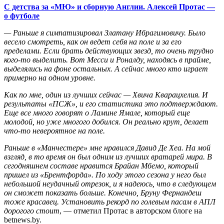
С детства за «МЮ» и сборную Англии. Алексей Протас —
о футболе
— Раньше я симпатизировал Златану Ибрагимовичу. Было
весело смотреть, как он ведет себя на поле и за его
пределами. Если брать действующих звезд, то очень трудно
кого-то выделить. Вот Месси и Роналду, находясь в прайме,
выделялись на фоне остальных. А сейчас много кто играет
примерно на одном уровне.
Как по мне, один из лучших сейчас — Хвича Кварацхелия. И
результаты «ПСЖ», и его статистика это подтверждают.
Еще все много говорят о Ламине Ямале, который еще
молодой, но уже многого добился. Он реально крут, делает
что-то невероятное на поле.
Раньше в «Манчестере» мне нравился Давид Де Хеа. На мой
взгляд, в то время он был одним из лучших вратарей мира. В
сегодняшнем составе нравится Брайан Мбемо, который
пришел из «Брентфорда». По ходу этого сезона у него был
небольшой неудачный отрезок, и я надеюсь, что в следующем
он сможет показать больше. Конечно, Бруну Фернандеш
тоже красавец. Установить рекорд по голевым пасам в АПЛ
дорогого стоит
, — отметил Протас в авторском блоге на
betnews.by.