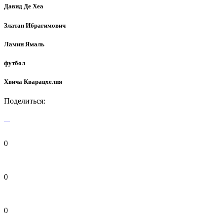
Давид Де Хеа
Златан Ибрагимович
Ламин Ямаль
футбол
Хвича Кварацхелия
Поделиться:
0
0
0