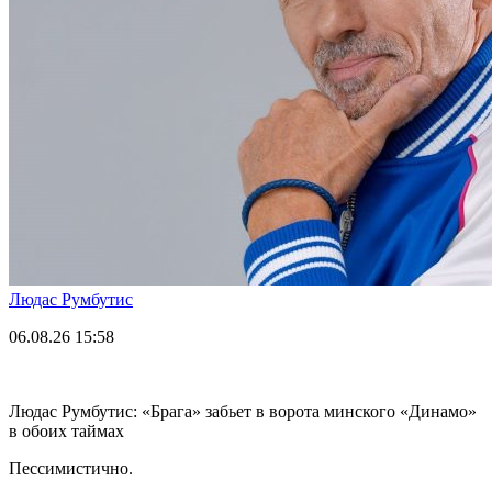
Людас Румбутис
06.08.26
15:58
Людас Румбутис: «Брага» забьет в ворота минского «Динамо»
в обоих таймах
Пессимистично.