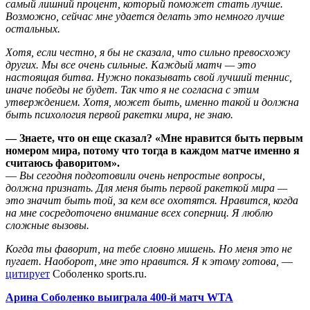
самый лишний процент, который поможет стать лучше.
Возможно, сейчас мне удается делать это немного лучше
остальных.
Хотя, если честно, я бы не сказала, что сильно превосхожу
других. Мы все очень сильные. Каждый матч — это
настоящая битва. Нужно показывать свой лучший теннис,
иначе победы не будет. Так что я не согласна с этим
утверждением. Хотя, может быть, именно такой и должна
быть психология первой ракетки мира, не знаю.
— Знаете, что он еще сказал? «Мне нравится быть первым
номером мира, потому что тогда в каждом матче именно я
считаюсь фаворитом».
—
Вы сегодня подготовили очень непростые вопросы,
должна признать. Для меня быть первой ракеткой мира —
это значит быть той, за кем все охотятся. Нравится, когда
на мне сосредоточено внимание всех соперниц. Я люблю
сложные вызовы.
Когда ты фаворит, на тебе словно мишень. Но меня это не
пугает. Наоборот, мне это нравится. Я к этому готова,
—
цитирует
Соболенко sports.ru.
Арина Соболенко выиграла 400-й матч WTA