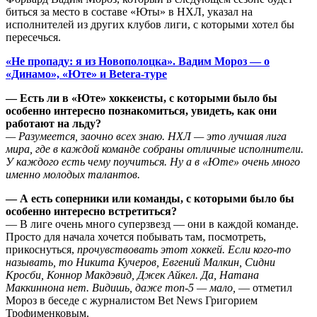
биться за место в составе «Юты» в НХЛ, указал на
исполнителей из других клубов лиги, с которыми хотел бы
пересечься.
«Не пропаду: я из Новополоцка». Вадим Мороз — о
«Динамо», «Юте» и Betera-туре
— Есть ли в «Юте» хоккеисты, с которыми было бы
особенно интересно познакомиться, увидеть, как они
работают на льду?
— Разумеется, заочно всех знаю. НХЛ — это лучшая лига
мира, где в каждой команде собраны отличные исполнители.
У каждого есть чему поучиться. Ну а в «Юте» очень много
именно молодых талантов.
— А есть соперники или команды, с которыми было бы
особенно интересно встретиться?
— В лиге очень много суперзвезд — они в каждой команде.
Просто для начала хочется побывать там, посмотреть,
прикоснуться,
прочувствовать этот хоккей. Если кого-то
называть, то Никита Кучеров, Евгений Малкин, Сидни
Кросби, Коннор Макдэвид, Джек Айкел. Да, Натана
Маккиннона нет. Видишь, даже топ-5 — мало,
— отметил
Мороз в беседе с журналистом Bet News Григорием
Трофименковым.