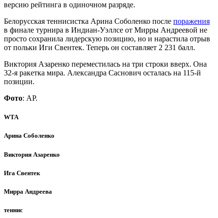
версию рейтинга в одиночном разряде.
Белорусская теннисистка Арина Соболенко после
поражения
в финале турнира в Индиан-Уэллсе от Мирры Андреевой не
просто сохранила лидерскую позицию, но и нарастила отрыв
от польки Иги Свентек. Теперь он составляет 2 231 балл.
Виктория Азаренко переместилась на три строки вверх. Она
32-я ракетка мира. Александра Саснович осталась на 115-й
позиции.
Фото
: АР.
WTA
Арина Соболенко
Виктория Азаренко
Ига Свентек
Мирра Андреева
теннис