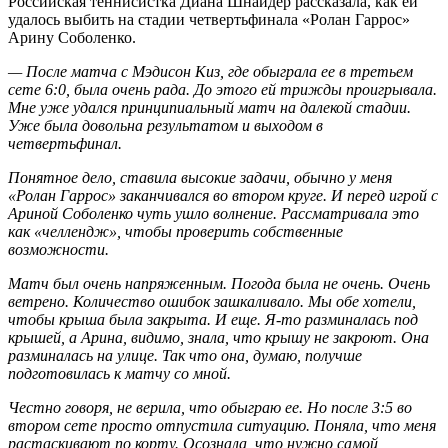
Российская теннисистка Диана Шнайдер рассказала, как ей
удалось выбить на стадии четвертьфинала «Ролан Гаррос»
Арину Соболенко.
— После матча с Мэдисон Киз, где обыграла ее в третьем
сете 6:0, была очень рада. До этого ей трижды проигрывала.
Мне уже удался принципиальный матч на далекой стадии.
Уже была довольна результатом и выходом в
четвертьфинал.
Понятное дело, ставила высокие задачи, обычно у меня
«Ролан Гаррос» заканчивался во втором круге. И перед игрой с
Ариной Соболенко чуть ушло волнение. Рассматривала это
как «челлендж», чтобы проверить собственные
возможности.
Матч был очень напряженным. Погода была не очень. Очень
ветрено. Количество ошибок зашкаливало. Мы обе хотели,
чтобы крыша была закрыта. И еще. Я-то разминалась под
крышей, а Арина, видимо, знала, что крышу не закроют. Она
разминалась на улице. Так что она, думаю, получше
подготовилась к матчу со мной.
Честно говоря, не верила, что обыграю ее. Но после 3:5 во
втором сете просто отпустила ситуацию. Поняла, что меня
растаскивают по корту. Осознала, что нужно самой