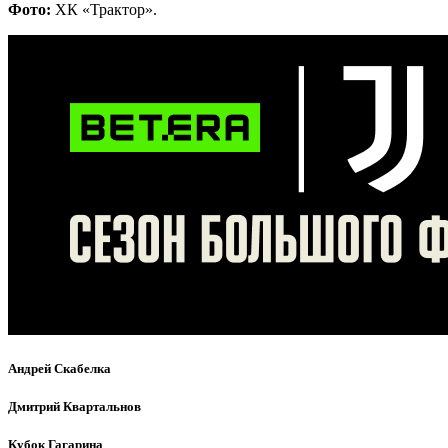
Фото:
ХК «Трактор».
Андрей Скабелка
Дмитрий Квартальнов
Кубок Гагарина