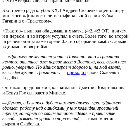
И что «зубры» сделают правильные выводы.
Экс-тренер ряда клубов КХЛ Андрей Скабелка оценил игру
минского «Динамо» в четвертьфинальной серии Кубка
Гагарина с «Трактором».
«Трактор» выиграл оба домашних матча (4:2, 4:3 ОТ), причем
и в первом, и во втором уступал в счете. Более того, во второй
игре челябинцы даже горели 0:3, но оформили камбэк, дожав
«Динамо» в овертайме.
— «Динамо» не хватает удачи. Понятно, что «Трактор»
немного опытнее, взял первое место Востока, весь сезон шел
ровно, уверенно. Но Минск играет здорово и, на мой взгляд,
выглядел лучше «Трактора»
, —
приводит
слова Скабелки
Legalbet.
Он также предположил, как команды Дмитрия Квартальнова
и Бенуа Гру сыграют в Минске.
— Думаю, в Беларуси будет немного другая игра. «Динамо»
сделает работу над ошибками, у них квалифицированный
тренер, который со своим штабом сделает правильные
выводы, извлечет уроки из поражений
, — такое мнение
выразил Скабелка.