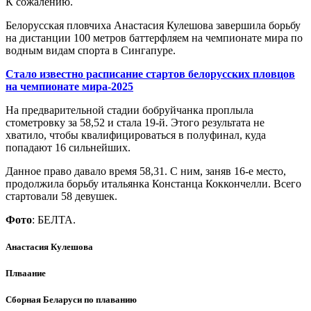
К сожалению.
Белорусская пловчиха Анастасия Кулешова завершила борьбу
на дистанции 100 метров баттерфляем на чемпионате мира по
водным видам спорта в Сингапуре.
Стало известно расписание стартов белорусских пловцов
на чемпионате мира-2025
На предварительной стадии бобруйчанка проплыла
стометровку за 58,52 и стала 19-й. Этого результата не
хватило, чтобы квалифицироваться в полуфинал, куда
попадают 16 сильнейших.
Данное право давало время 58,31. С ним, заняв 16-е место,
продолжила борьбу итальянка Констанца Коккончелли. Всего
стартовали 58 девушек.
Фото
: БЕЛТА.
Анастасия Кулешова
Плваание
Сборная Беларуси по плаванию