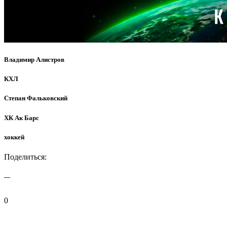
Владимир Алистров
КХЛ
Степан Фальковский
ХК Ак Барс
хоккей
Поделиться:
0