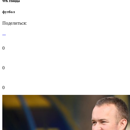
ФК Ницца
футбол
Поделиться:
0
0
0