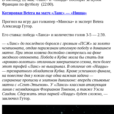
Франции по футболу (22:00).
Котировки Betera на матч «Ланс» — «Ницца»
Прогноз на игру дал голкипер «Минска» и эксперт Betera
Александр Гутор.
Его ставка: победа «Ланса» и количество голов 3-5 — 2.59.
— «Ланс» до последнего боролся с грозным «ПСЖ» за золото
чемпионата, отдав парижанам итоговую победу в домашнем
матче. При этом хозяева достойно смотрелись на фоне
звездного оппонента. Победа в Кубке могла бы стать для
«кроваво-золотых» отличным завершением сезона, тем более
этот трофей «Ланс» не выигрывал. В отличие от «Ниццы»
— трехкратного обладателя Кубка. Кроме успешного финала,
на повестке дня у южан еще одна важная задача —
сохранение прописки в элитном дивизионе: впереди стыковые
матчи с «Сент-Этьеном». У «Ланса» классная атакующая
линия с неувядающим Флорианом Товеном, а также Уэсли
Саидом. Сдержать этих парней «Ницце» будет сложно,
—
заключил Гутор.