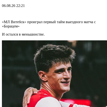
06.08.26
22:21
«МЛ Витебск» проиграл первый тайм выездного матча с
«Борацем»
И остался в меньшинстве.