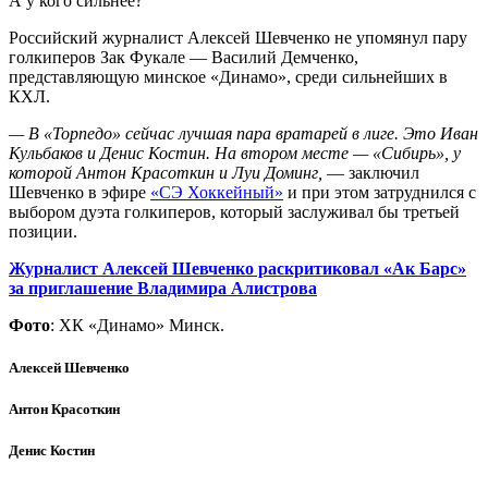
А у кого сильнее?
Российский журналист Алексей Шевченко не упомянул пару
голкиперов Зак Фукале — Василий Демченко,
представляющую минское «Динамо», среди сильнейших в
КХЛ.
— В «Торпедо» сейчас лучшая пара вратарей в лиге. Это Иван
Кульбаков и Денис Костин. На втором месте — «Сибирь», у
которой Антон Красоткин и Луи Доминг,
— заключил
Шевченко в эфире
«СЭ Хоккейный»
и при этом затруднился с
выбором дуэта голкиперов, который заслуживал бы третьей
позиции.
Журналист Алексей Шевченко раскритиковал «Ак Барс»
за приглашение Владимира Алистрова
Фото
: ХК «Динамо» Минск.
Алексей Шевченко
Антон Красоткин
Денис Костин