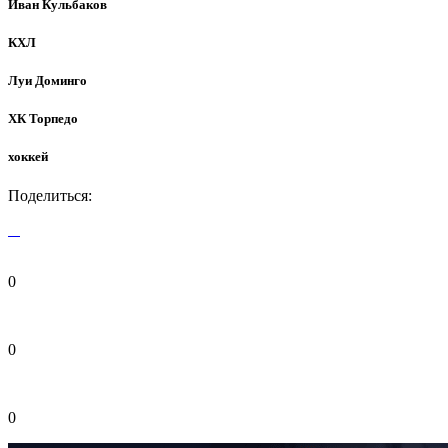
Иван Кульбаков
КХЛ
Луи Доминго
ХК Торпедо
хоккей
Поделиться:
0
0
0