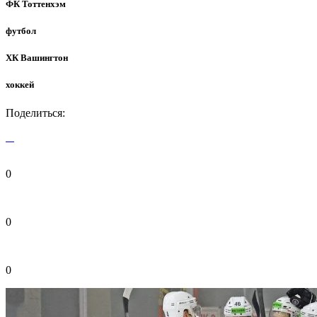
ФК Тоттенхэм
футбол
ХК Вашингтон
хоккей
Поделиться:
0
0
0