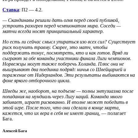
Ставка
: П2 — 4.2.
— Скандинавы решили дать огня перед своей публикой,
устроить разогрев перед чемпионатом мира. Соседи —
матчи всегда носят принципиальный характер.
Но есть ли сейчас смысл упираться изо всех сил? Существует
риск получить травму. Скорее, это матч, чтобы
поддержать тонус, посмотреть, кто и как готов. Вряд ли
сыграют за обе команды участники финала Лиги чемпионов.
Норвежцы могут также поберечь Холанда. Плюс они не
выигрывают два поединка подряд: ничья со Швейцарией и
поражение от Нидерландов. Эти результаты выбиваются на
фоне яркого отборочного цикла.
Шведы же, наоборот, на подъеме — полны энтузиазма после
попадания на мундиаль через Лигу наций. Команда много
забивает, играет рискованно. И вполне может победить в
этой игре. После того, что они сделали в конце марта,
кажется, что их вера в себя не имеет границ,
— полагает
Бага.
Алексей Бага