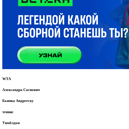
WTA
Александра Саснович
Бьянка Андрееску
теннис
Уимблдон